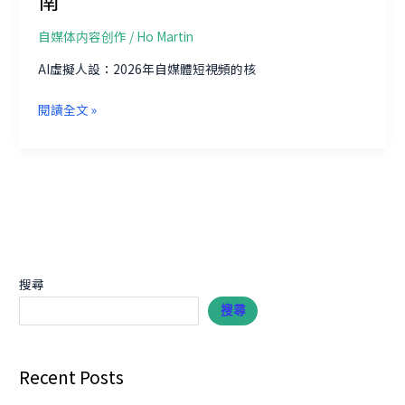
頻
「搜
自媒体内容创作
/
Ho Martin
推
互
AI虛擬人設：2026年自媒體短視頻的核
通」
2026
時
閱讀全文 »
下
代：
半
搜
年
索
自
流
媒
量
體
與
短
推
視
薦
搜尋
頻
算
搜尋
新
法
風
的
口：
協
Recent Posts
AI
同