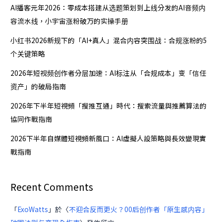
虛
作
AI播客元年2026：零成本搭建从选题策划到上线分发的AI音频内
擬
戰
容流水线，小宇宙涨粉破万的实操手册
人
指
設
南
小红书2026新规下的「AI+真人」混合内容突围战：合规涨粉的5
策
个关键策略
略
2026年短视频创作者分层加速：AI标注从「合规成本」变「信任
與
资产」的破局指南
長
效
2026年下半年短視頻「搜推互通」時代：搜索流量與推薦算法的
變
協同作戰指南
現
實
2026下半年自媒體短視頻新風口：AI虛擬人設策略與長效變現實
戰
戰指南
指
南
Recent Comments
「
ExoWatts
」於〈
不迎合反而更火？00后创作者「原生感内容」