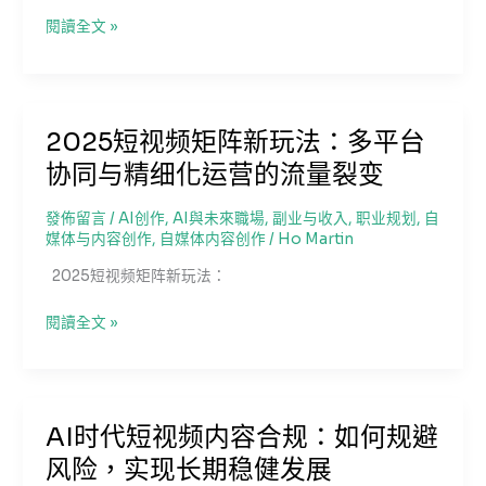
从
閱讀全文 »
0
到
1：
短
2025短视频矩阵新玩法：多平台
视
协同与精细化运营的流量裂变
频
副
业
發佈留言
/
AI创作
,
AI與未來職場
,
副业与收入
,
职业规划
,
自
媒体与内容创作
,
自媒体内容创作
/
Ho Martin
实
战
2025短视频矩阵新玩法：
指
南，
2025
閱讀全文 »
解
短
锁
视
普
频
通
矩
AI时代短视频内容合规：如何规避
人
阵
的
风险，实现长期稳健发展
新
流