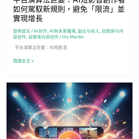
短
音
如何駕馭新規則，避免「限流」並
影
音
實現增長
內
容
發佈留言
/
AI创作
,
AI與未來職場
,
副业与收入
,
自媒体与内
創
容创作
,
自媒体内容创作
/
Ho Martin
作
平台演算法巨變：AI短影音
的
高
平
閱讀全文 »
效
台
秘
演
訣
算
與
法
品
巨
質
變：
飛
AI
躍
短
影
音
創