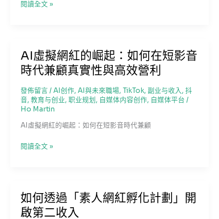
YouTube
閱讀全文 »
Shorts
AI
影
片
AI虛擬網紅的崛起：如何在短影音
營
時代兼顧真實性與高效營利
利
新
攻
發佈留言
/
AI创作
,
AI與未來職場
,
TikTok
,
副业与收入
,
抖
音
,
教育与创业
,
职业规划
,
自媒体内容创作
,
自媒体平台
/
略：
Ho Martin
如
何
AI虛擬網紅的崛起：如何在短影音時代兼顧
在
政
AI
閱讀全文 »
策
虛
收
擬
緊
網
下
紅
如何透過「素人網紅孵化計劃」開
實
的
現
啟第二收入
崛
「養