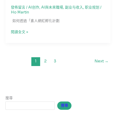
起：
號」
如
發佈留言
/
AI创作
,
AI與未來職場
,
副业与收入
,
职业规划
/
與
Ho Martin
何
「抄
在
如何透過「素人網紅孵化計劃
爆
短
款」
影
如
閱讀全文 »
音
何
時
透
代
過
兼
「素
顧
人
1
2
3
Next
→
真
網
實
紅
性
孵
與
化
高
計
效
劃」
搜尋
營
開
利
搜尋
啟
第