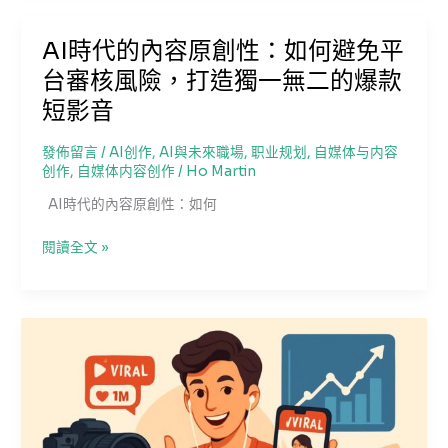
险，
短
实
视
AI時代的內容原創性：如何避免平
现
频：
长
台審核風險，打造獨一無二的爆款
从
期
创
短影音
稳
意
健
生
發佈留言
/
AI创作
,
AI與未來職場
,
职业规划
,
自媒体与内容
发
成
创作
,
自媒体内容创作
/
Ho Martin
展
到
AI時代的內容原創性：如何
智
能
AI
閱讀全文 »
分
時
发
代
的
的
全
內
链
容
路
原
爆
創
款
性：
策
如