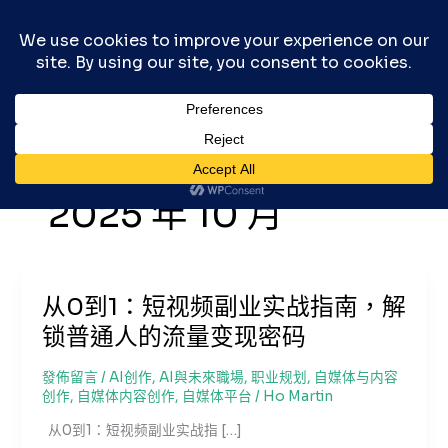
跳
至
主
要
內
容
2025 年 10 月
从0到1：短视频副业实战指南，解
锁普通人的流量变现密码
發佈留言
/
AI创作
,
AI與未來職場
,
职业规划
,
自媒体与内容
创作
,
自媒体内容创作
,
自媒体平台
/
Ho Martin
从0到1：短视频副业实战指 […]