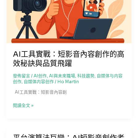
略
何
避
免
平
台
審
核
AI工具實戰：短影音內容創作的高
風
險，
效秘訣與品質飛躍
打
造
發佈留言
/
AI创作
,
AI與未來職場
,
科技趨勢
,
自媒体与内容
獨
创作
,
自媒体内容创作
/
Ho Martin
一
AI工具實戰：短影音內容創
無
二
AI
閱讀全文 »
的
工
爆
具
款
實
短
戰：
影
平台演算法巨變：AI短影音創作者