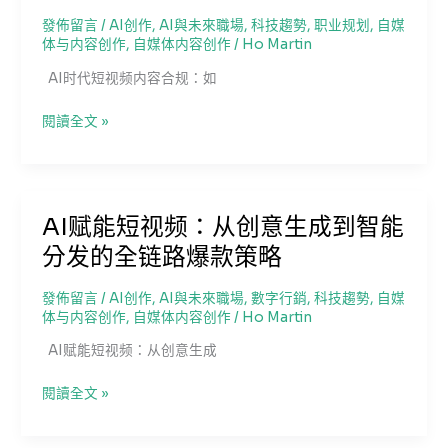
玩
量
法：
發佈留言
/
AI创作
,
AI與未來職場
,
科技趨勢
,
职业规划
,
自媒
变
体与内容创作
,
自媒体内容创作
/
Ho Martin
多
现
平
AI时代短视频内容合规：如
密
台
码
协
AI
閱讀全文 »
同
时
与
代
精
短
细
视
AI赋能短视频：从创意生成到智能
化
频
运
分发的全链路爆款策略
内
营
容
的
合
發佈留言
/
AI创作
,
AI與未來職場
,
數字行銷
,
科技趨勢
,
自媒
流
体与内容创作
,
自媒体内容创作
/
Ho Martin
规：
量
如
AI赋能短视频：从创意生成
裂
何
变
规
AI
閱讀全文 »
避
赋
风
能