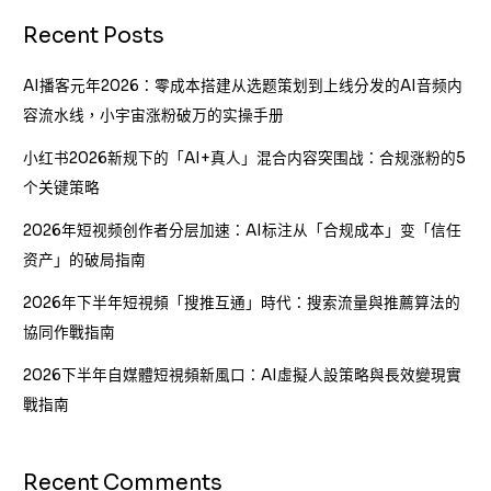
二
收
Recent Posts
入
AI播客元年2026：零成本搭建从选题策划到上线分发的AI音频内
容流水线，小宇宙涨粉破万的实操手册
小红书2026新规下的「AI+真人」混合内容突围战：合规涨粉的5
个关键策略
2026年短视频创作者分层加速：AI标注从「合规成本」变「信任
资产」的破局指南
2026年下半年短視頻「搜推互通」時代：搜索流量與推薦算法的
協同作戰指南
2026下半年自媒體短視頻新風口：AI虛擬人設策略與長效變現實
戰指南
Recent Comments