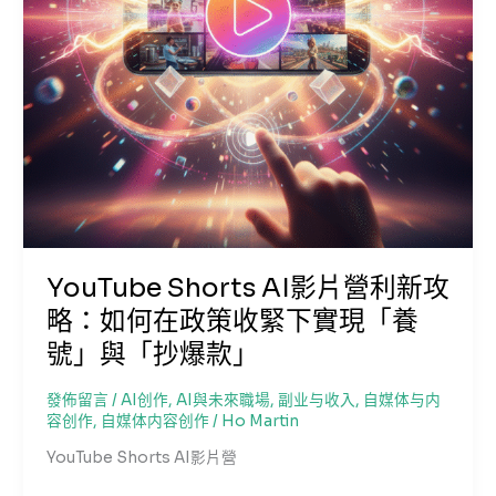
作
者
如
何
駕
馭
新
規
則，
避
免
「限
YouTube Shorts AI影片營利新攻
流」
略：如何在政策收緊下實現「養
並
號」與「抄爆款」
實
現
發佈留言
/
AI创作
,
AI與未來職場
,
副业与收入
,
自媒体与内
增
容创作
,
自媒体内容创作
/
Ho Martin
長
YouTube Shorts AI影片營