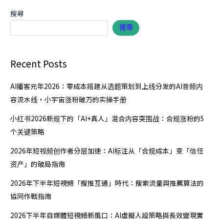
短
視
搜尋
頻
搜尋
新
風
口：
Recent Posts
AI
虛
AI播客元年2026：零成本搭建从选题策划到上线分发的AI音频内
擬
容流水线，小宇宙涨粉破万的实操手册
人
設
小红书2026新规下的「AI+真人」混合内容突围战：合规涨粉的5
策
个关键策略
略
2026年短视频创作者分层加速：AI标注从「合规成本」变「信任
與
资产」的破局指南
長
效
2026年下半年短視頻「搜推互通」時代：搜索流量與推薦算法的
變
協同作戰指南
現
實
2026下半年自媒體短視頻新風口：AI虛擬人設策略與長效變現實