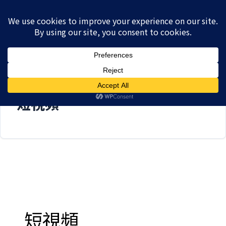
跳
至
主
要
內
搜尋
容
短視頻
短視頻