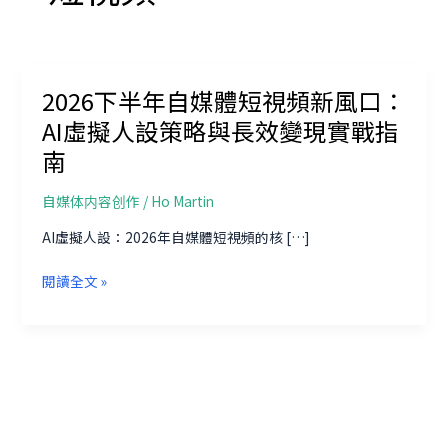
2026下半年自媒體短視頻新風口：
AI虛擬人設策略與長效變現實戰指
南
自媒体内容创作
/
Ho Martin
AI虛擬人設：2026年自媒體短視頻的核 […]
2026
閱讀全文 »
下
半
年
自
媒
體