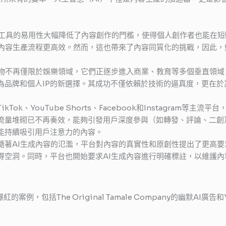
I工具的易用性大幅降低了內容創作的門檻，使得個人創作者也能在
讓內容生產流程更高效。然而，這也帶來了內容同質化的挑戰，因此，
物不再僅限於娛樂領域，它們正逐步進入商業、教育等多個垂直領域。
為品牌和個人IP的新選擇。其成功不僅依賴於技術的逼真度，更在
TikTok、YouTube Shorts、Facebook和Instagram
流量堆砌已不再奏效，能夠引發用戶深度參與（如轉發、評論、二創
能持續吸引用戶注意力的內容。
隨著AI生成內容的氾濫，平台對內容的真實性和原創性提出了更高要
得空洞。同時，平台也開始要求AI生成內容進行明確標註，以維護內
紅的案例，包括The Original Tamale Company的幽默AI廣告