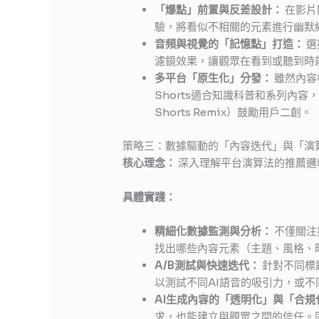
「爆點」前置與反差設計：
在影片開
驗，將看似不相關的元素進行幽默
音頻與視覺的「記憶點」打造：
選
濾鏡效果，讓觀眾在看到或聽到時
多平台「原生化」分發：
雖然內容
Shorts適合知識科普和系列內容，I
Shorts Remix）鼓勵用戶二創。
策略三：數據驅動的「內容迭代」與「演
核心理念：
深入理解平台演算法的推薦邏
具體實踐：
精細化數據監測與分析：
不僅關注
找出哪些內容元素（主題、風格、
A/B測試與快速迭代：
針對不同標
以測試不同AI語音的吸引力，或
AI生成內容的「透明化」與「合規
求，也能建立與觀眾之間的信任。