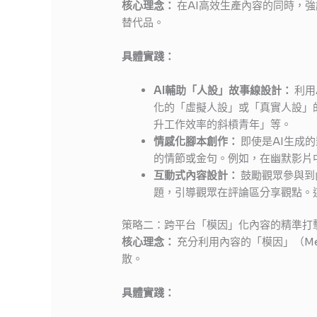
核心理念：
在AI高效生產內容的同時，
替代品。
具體實踐：
AI輔助「人設」故事線設計：
利用
化的「虛擬人設」或「真實人設」的
升工作效率的斜槓青年」等。
情感化腳本創作：
即使是AI生成
的情節或金句。例如，在幽默影片
互動式內容設計：
鼓勵觀眾參與到
題，引導觀眾在評論區分享觀點。
策略二：跨平台「模因」化內容的精準打
核心理念：
充分利用內容的「模因」（M
散。
具體實踐：