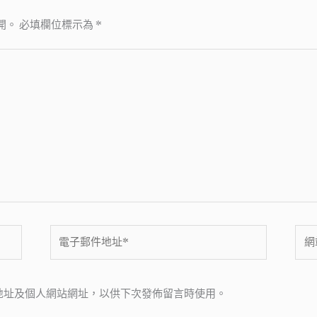
開。
必填欄位標示為
*
電
網
子
站
郵
網
件
址
地址及個人網站網址，以供下次發佈留言時使用。
地