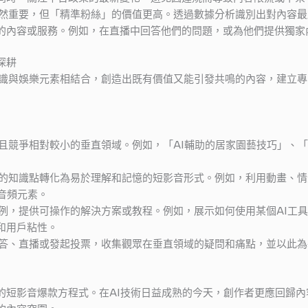
然重要，但「精準粉絲」的價值更高。透過數據分析識別出對內容最
的內容或服務。例如，在直播中回答他們的問題，或為他們提供獨家
深耕
識與娛樂元素相結合，創造出既有價值又能引發共鳴的內容，建立專
且競爭相對較小的垂直領域。例如，「AI輔助的居家園藝技巧」、「
的知識點轉化為易於理解和記憶的短影音形式。例如，利用動畫、情
音頻元素。
例，提供可操作的解決方案或教程。例如，展示如何使用某個AI工
和用戶粘性。
答、直播或發起投票，收集觀眾在垂直領域的疑問和痛點，並以此為
的短影音爆款方程式。在AI技術日益成熟的今天，創作者更應回歸