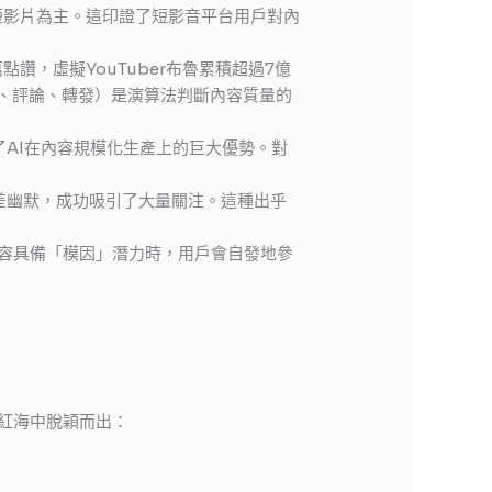
orts也以短影片為主。這印證了短影音平台用戶對內
20萬點讚，虛擬YouTuber布魯累積超過7億
、評論、轉發）是演算法判斷內容質量的
顯了AI在內容規模化生產上的巨大優勢。對
入」的反差幽默，成功吸引了大量關注。這種出乎
編。當內容具備「模因」潛力時，用戶會自發地參
紅海中脫穎而出：