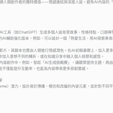
強調人類創作者的獨特價值——情感連結與深度人設。避免AI內容的「
AI工具（如ChatGPT）生成多個人設背景故事、性格特點、口頭
AI輔助強化版本。例如，可以設計一個「熱愛生活、用AI探索美食
的影片，其腳本也應由人類進行情感潤色。在AI初稿基礎上，加入更
中加入意想不到的轉折，或在知識分享中融入個人經歷和感悟。
內容創作中。例如，發起「AI生成挑戰賽」，讓觀眾提供主題，再由
這不僅能提升互動率，也能為內容帶來更多原創靈感。
擊
eme）潛力，設計易於傳播、模仿和改編的內容元素，並針對不同