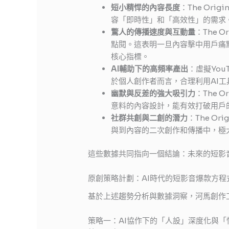
短小精悍的內容長度
：The Ori
容「即時性」和「高效性」的需求
驚人的傳播速度與互動量
：The 
點閱。這表明一旦內容擊中用戶痛
核心指標。
AI輔助下的高頻率產出
：虛擬Yo
於個人創作者而言，合理利用AI
幽默與反差的強大吸引力
：The 
意料的內容設計，能有效打破用戶
社群共創與二創的潛力
：The O
與到內容的二次創作和傳播中，極
這些數據共同指向一個結論：未來的短影
原創策略計劃：AI時代的短影音爆款方程
基於上述趨勢分析與數據洞察，河馬創作
策略一：AI協作下的「人設」深度化與「