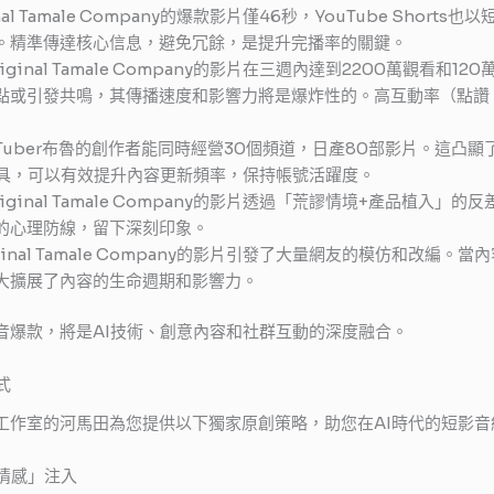
ginal Tamale Company的爆款影片僅46秒，YouTube Sh
。精準傳達核心信息，避免冗餘，是提升完播率的關鍵。
Original Tamale Company的影片在三週內達到2200萬觀看和1
點或引發共鳴，其傳播速度和影響力將是爆炸性的。高互動率（點讚
uTuber布魯的創作者能同時經營30個頻道，日產80部影片。這凸
工具，可以有效提升內容更新頻率，保持帳號活躍度。
Original Tamale Company的影片透過「荒謬情境+產品植
的心理防線，留下深刻印象。
riginal Tamale Company的影片引發了大量網友的模仿和改
大擴展了內容的生命週期和影響力。
音爆款，將是AI技術、創意內容和社群互動的深度融合。
式
工作室的河馬田為您提供以下獨家原創策略，助您在AI時代的短影音
情感」注入