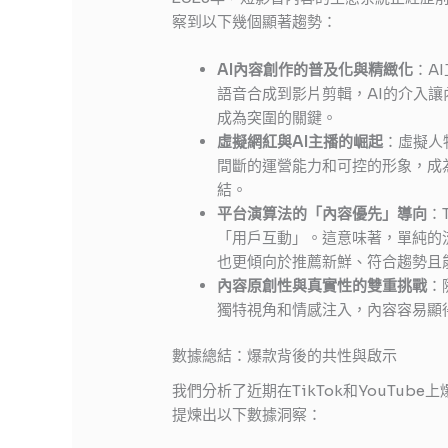
察到以下幾個顯著趨勢：
AI內容創作的普及化與精緻化
：A
語音合成到影片剪輯，AI的介入
成為突圍的關鍵。
虛擬網紅與AI主播的崛起
：虛擬人
間斷的運營能力和可控的形象，成
結。
平台演算法的「內容優先」導向
：
「用戶互動」。這意味著，單純的
也更傾向於推薦新鮮、符合趨勢且
內容原創性與真實性的雙重挑戰
：
獨特視角和情感注入，內容容易顯
數據總結：爆款背後的共性與啟示
我們分析了近期在TikTok和YouTube上爆
提煉出以下數據洞察：