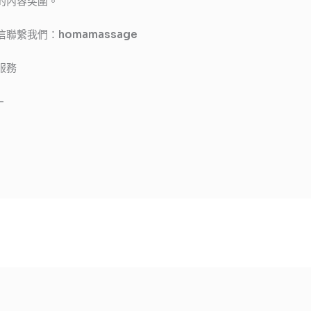
的內容突圍。
信聯繫我們：
homamassage
服務
—