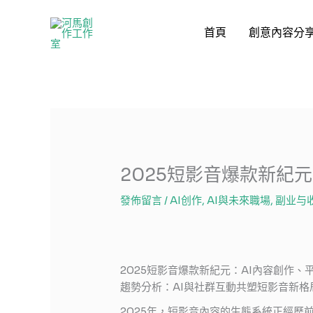
跳
至
首頁
創意內容分
主
要
內
容
2025短影音爆款新紀
發佈留言
/
AI创作
,
AI與未來職場
,
副业与
2025短影音爆款新紀元：AI內容創作
趨勢分析：AI與社群互動共塑短影音新格
2025年，短影音內容的生態系統正經歷