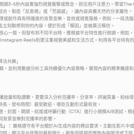
頭3-5秒內設置強烈視覺衝擊或懸念，抓住用戶注意力。學習The Origi
結合，製造「反差萌」或「荒誕感」，讓內容具備天然的分享屬性。
擇或創作具有辨識度的背景音樂、音效或視覺風格。例如，一段洗腦
能立刻聯想到你的內容，便於形成「模因」並被廣泛模仿。
核心一致，但發布到不同平台時，應根據平台特性進行微調。例如，Tik
nstagram Reels則更注重視覺美感和生活方式。利用各平台特有的功
算法共舞」
輯，並利用數據分析工具持續優化內容策略，實現內容的精準觸達和
播放量和點讚數，更要深入分析完播率、分享率、評論質量、粉絲增
時長、發布時間）最受歡迎，哪些互動形式最有效。
題、封面、開頭、結尾或呼籲行動（CTA）進行小規模A/B測試，
不同背景音樂對完播率的影響。
化」：
嚴格遵守各平台關於AI生成內容的標註要求。主動在影片中或
同時，關注平台政策的最新變化，避免因違規而導致內容限流或下架